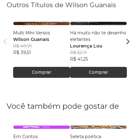
Outros Títulos de Wilson Guanais
Multi Míni Versos
Há muito não te desenho
Ando 
Wilson Guanais
elefantes
Wilso
R$ 49,91
Lourença Lou
R$ 45
R$ 39,51
R$ 52,11
R$ 35
R$ 41,25
Comprar
Comprar
Você também pode gostar de
Em Contos
Seleta poética
O que