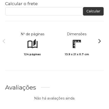
Calcular o frete
Calcular
Nº de páginas
Dimensões
124 páginas
13.9 x 21 x 0.7 cm
Preto 
Avaliações
Não há avaliações ainda.