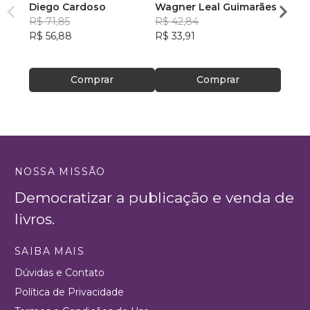
Diego Cardoso
Wagner Leal Guimarães
enten
R$ 71,85
R$ 42,84
ainda 
Carla
R$ 56,88
R$ 33,91
R$ 57
R$ 45
Comprar
Comprar
NOSSA MISSÃO
Democratizar a publicação e venda de
livros.
SAIBA MAIS
Dúvidas e Contato
Política de Privacidade