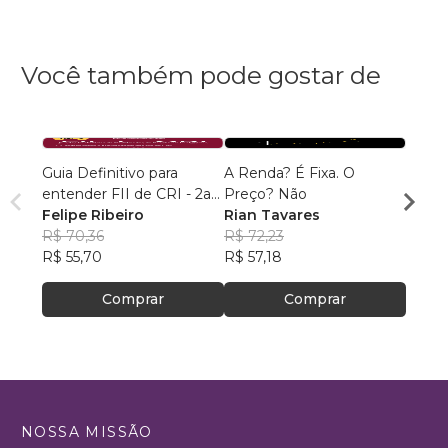
Você também pode gostar de
Guia Definitivo para
A Renda? É Fixa. O
Dinhe
entender FII de CRI - 2a
Preço? Não
Hugo 
Edição
Felipe Ribeiro
Rian Tavares
Azev
R$ 54,
R$ 70,36
R$ 72,23
R$ 42
R$ 55,70
R$ 57,18
Comprar
Comprar
NOSSA MISSÃO