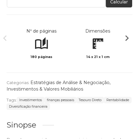
Calcular
Nº de páginas
Dimensões
180 páginas
14 x 21 x 1 cm
Preto 
Estratégias de Análise & Negociação
,
Categorias:
Investimentos & Valores Mobiliários
Tags:
Investimentos
finanças pessoais
Tesouro Direto
Rentabilidade
Diversificação financeira
Sinopse