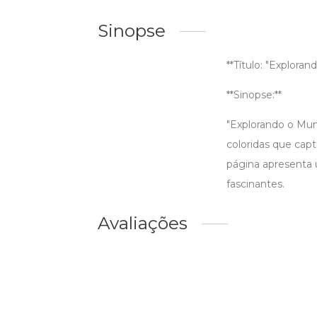
Sinopse
**Título: "Explora
**Sinopse:**
"Explorando o Mund
coloridas que cap
página apresenta u
fascinantes.
Avaliações