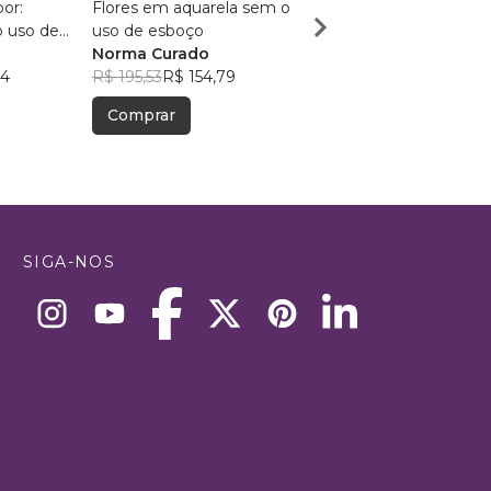
or:
Flores em aquarela sem o
P.P Poesias & Poema
o uso de
uso de esboço
Lucas Deivid Da Silva
Norma Curado
Maciel
R$ 83,66
R$ 66,23
94
R$ 195,53
R$ 154,79
Comprar
Comprar
SIGA-NOS