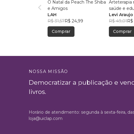
O Natal da Peach The Shiba
Arteterapia
e Amigos
saúde e ed
LAH
Levi Araujo
R$ 31,57
R$ 24,99
R$ 49,01
R$
Comprar
Comprar
NOSSA MISSÃO
Democratizar a publicação e ven
livros.
Horário de atendimento: segunda à sexta-feira, da
loja@uiclap.com