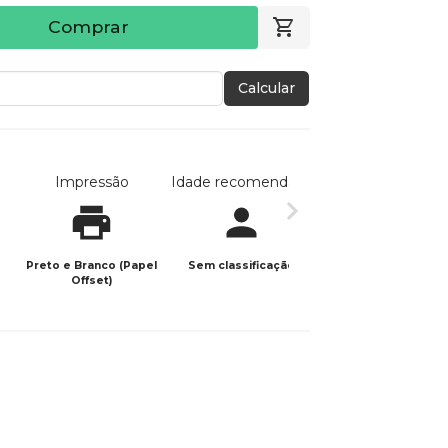
Comprar
Calcular
Impressão
Idade recomendada
Data de publicaç
Preto e Branco (Papel
Sem classificação
06/08/2024
Offset)