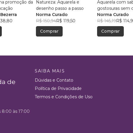
 na promoção da
Natureza: Aquarela e
Aquarela com sab
ucação
desenho passo a passo
gostosuras sem 
 Bezerra
Norma Curado
esboço
Norma Curado
 38,80
R$ 150,94
R$ 119,50
R$ 145,19
R$ 114,
Comprar
Comprar
SAIBA MAIS
Dúvidas e Contato
da de
Política de Privacidade
Termos e Condições de Uso
s 8:00 às 17:00