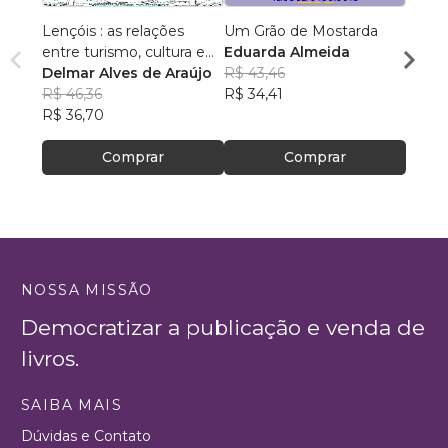
Lençóis : as relações
Um Grão de Mostarda
Inteli
entre turismo, cultura e
Eduarda Almeida
Aulas 
ambiente
Delmar Alves de Araújo
R$ 43,46
PhD(c
R$ 46,36
R$ 34,41
R$ 63
R$ 36,70
R$ 50
Comprar
Comprar
NOSSA MISSÃO
Democratizar a publicação e venda de
livros.
SAIBA MAIS
Dúvidas e Contato