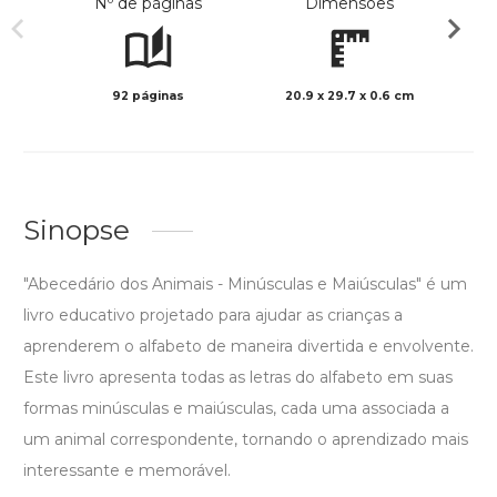
Nº de páginas
Dimensões
92 páginas
20.9 x 29.7 x 0.6 cm
Col
Sinopse
"Abecedário dos Animais - Minúsculas e Maiúsculas" é um
livro educativo projetado para ajudar as crianças a
aprenderem o alfabeto de maneira divertida e envolvente.
Este livro apresenta todas as letras do alfabeto em suas
formas minúsculas e maiúsculas, cada uma associada a
um animal correspondente, tornando o aprendizado mais
interessante e memorável.