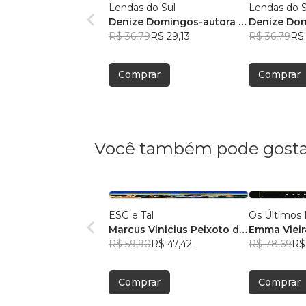
Lendas do Sul
Lendas do S
Denize Domingos-autora e
Denize Dom
ilustradora
R$ 36,79
R$ 29,13
ilustradora
R$ 36,79
R$ 
Comprar
Comprar
Você também pode gosta
ESG e Tal
Os Últimos 
Marcus Vinicius Peixoto da
Emma Vieir
Silva
R$ 59,90
R$ 47,42
R$ 78,69
R$
Comprar
Comprar