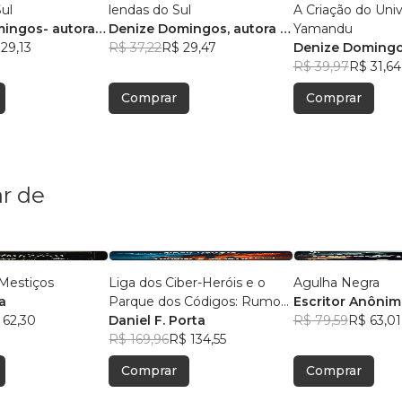
ul
lendas do Sul
A Criação do Uni
ingos- autora e
Denize Domingos, autora e
Yamandu
29,13
ilustradora
R$ 37,22
R$ 29,47
Denize Domingo
R$ 39,97
R$ 31,64
Comprar
Comprar
r de
Mestiços
Liga dos Ciber-Heróis e o
Agulha Negra
a
Parque dos Códigos: Rumo
Escritor Anôni
 62,30
ao Desconhecido
Daniel F. Porta
R$ 79,59
R$ 63,01
R$ 169,96
R$ 134,55
Comprar
Comprar