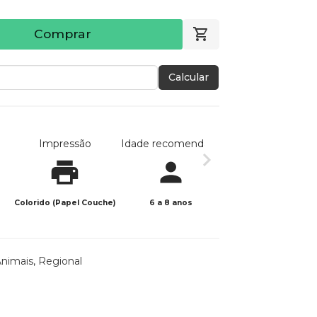
Comprar
Calcular
Impressão
Idade recomendada
Data de publicaç
Colorido (Papel Couche)
6 a 8 anos
05/08/2024
Animais
,
Regional