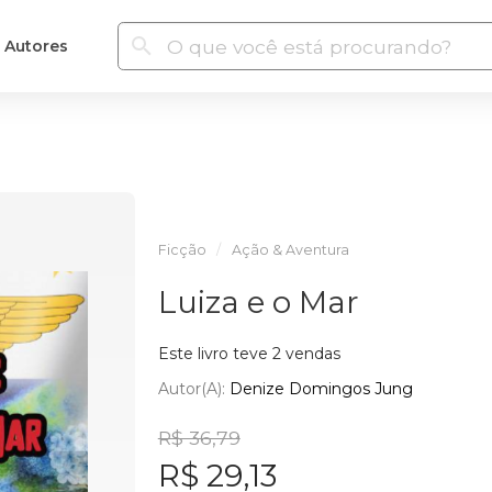
Autores
Ficção
Ação & Aventura
Luiza e o Mar
Este livro teve 2 vendas
Autor(a):
Denize Domingos Jung
R$ 36,79
R$ 29,13