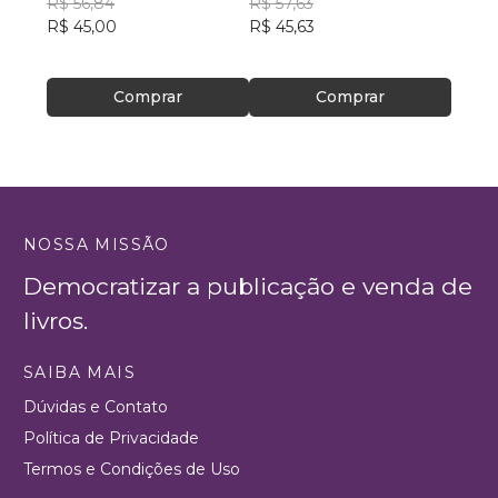
R$ 56,84
R$ 57,63
R$ 55
R$ 45,00
R$ 45,63
R$ 43
Comprar
Comprar
NOSSA MISSÃO
Democratizar a publicação e venda de
livros.
SAIBA MAIS
Dúvidas e Contato
Política de Privacidade
Termos e Condições de Uso