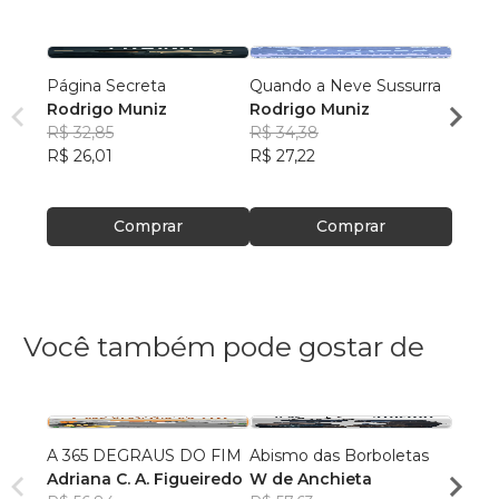
Página Secreta
Quando a Neve Sussurra
[LIVR
Rodrigo Muniz
Rodrigo Muniz
Amazô
R$ 32,85
R$ 34,38
ajuda
ALUN
R$ 26,01
R$ 27,22
DA E
R$ 31
TORR
R$ 24
Comprar
Comprar
Você também pode gostar de
A 365 DEGRAUS DO FIM
Abismo das Borboletas
Borbo
Adriana C. A. Figueiredo
W de Anchieta
Igor 