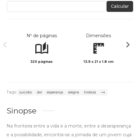
Calcular
Nº de páginas
Dimensões
320 páginas
13.9 x 21 x 1.8 cm
Preto 
Tags:
suicídio
dor
esperança
alegria
tristeza
+4
Sinopse
Na fronteira entre a vida e a morte, entre a desesperança
e a possibilidade, encontra-se a jornada de um jovem cuja