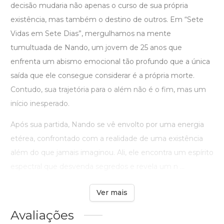
decisão mudaria não apenas o curso de sua própria
existência, mas também o destino de outros. Em “Sete
Vidas em Sete Dias”, mergulhamos na mente
tumultuada de Nando, um jovem de 25 anos que
enfrenta um abismo emocional tão profundo que a única
saída que ele consegue considerar é a própria morte.
Contudo, sua trajetória para o além não é o fim, mas um
início inesperado.
Após sua partida, Nando se vê envolto por uma energia
etérea, confrontado com a realidade de uma existência
além do que jamais imaginou. Ali, ele encontra um espírito
espectral que desvenda segredos e revela um n ...
Ver mais
Avaliações