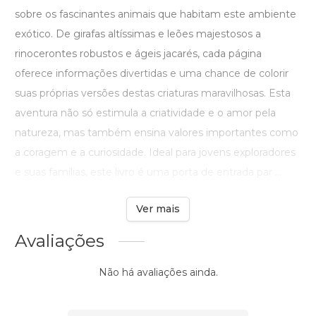
sobre os fascinantes animais que habitam este ambiente
exótico. De girafas altíssimas e leões majestosos a
rinocerontes robustos e ágeis jacarés, cada página
oferece informações divertidas e uma chance de colorir
suas próprias versões destas criaturas maravilhosas. Esta
aventura não só estimula a criatividade e o amor pela
natureza, mas também ensina valores importantes como
a coragem e a curiosidade. Ideal para jovens exploradores
e suas famílias, este livro é uma porta de entrada par ...
Ver mais
Avaliações
Não há avaliações ainda.