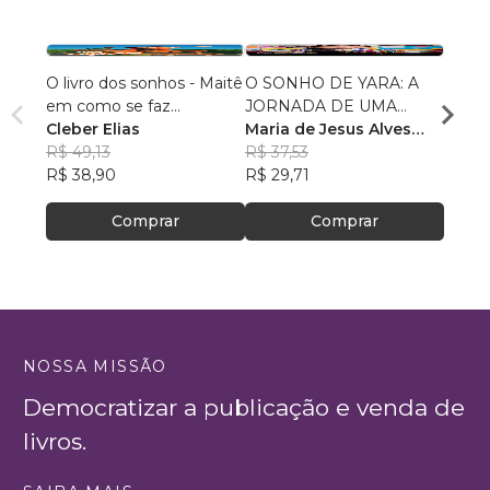
O livro dos sonhos - Maitê
O SONHO DE YARA: A
A Vis
em como se faz...
JORNADA DE UMA
Maria
Cleber Elias
MENINA INDÍGENA
Maria de Jesus Alves
R$ 63
R$ 49,13
dos Santos
R$ 37,53
R$ 49
R$ 38,90
R$ 29,71
Comprar
Comprar
NOSSA MISSÃO
Democratizar a publicação e venda de
livros.