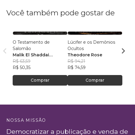
Você também pode gostar de
O Testamento de
Lúcifer e os Demônios
Liber
Salomão
Ocultos
PHXY
Malik El Shaddai
Theodore Rose
R$ 18
Editorial
R$ 63,59
R$ 94,21
R$ 14
R$ 50,35
R$ 74,59
Comprar
Comprar
NOSSA MISSÃO
Democratizar a publicação e venda de