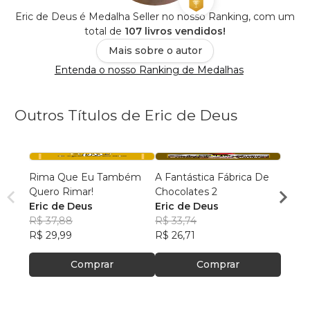
Eric de Deus é Medalha Seller no nosso Ranking, com um
total de
107 livros vendidos!
Mais sobre o autor
Entenda o nosso Ranking de Medalhas
Outros Títulos de Eric de Deus
Rima Que Eu Também
A Fantástica Fábrica De
Troca
Quero Rimar!
Chocolates 2
Porco
Eric de Deus
Eric de Deus
Eric 
R$ 37,88
R$ 33,74
R$ 38
R$ 29,99
R$ 26,71
R$ 30
Comprar
Comprar