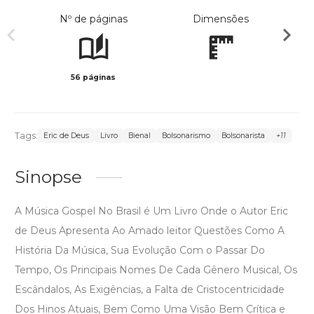
Nº de páginas
Dimensões
56 páginas
Preto 
Tags:
Eric de Deus
Livro
Bienal
Bolsonarismo
Bolsonarista
+11
Sinopse
A Música Gospel No Brasil é Um Livro Onde o Autor Eric
de Deus Apresenta Ao Amado leitor Questões Como A
História Da Música, Sua Evolução Com o Passar Do
Tempo, Os Principais Nomes De Cada Gênero Musical, Os
Escândalos, As Exigências, a Falta de Cristocentricidade
Dos Hinos Atuais, Bem Como Uma Visão Bem Crítica e