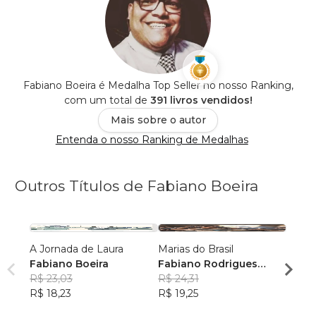
Fabiano Boeira é Medalha Top Seller no nosso Ranking,
com um total de
391 livros vendidos!
Mais sobre o autor
Entenda o nosso Ranking de Medalhas
Outros Títulos de Fabiano Boeira
A Jornada de Laura
Marias do Brasil
Brasil
Fabiano Boeira
Fabiano Rodrigues
Fabia
R$ 23,03
Boeira
R$ 24,31
R$ 24
R$ 18,23
R$ 19,25
R$ 19