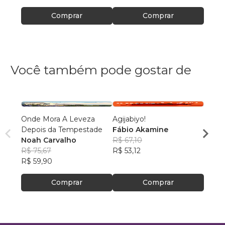
Comprar
Comprar
Você também pode gostar de
Onde Mora A Leveza
Agijabiyo!
Um Gr
Depois da Tempestade
Fábio Akamine
Eduar
Noah Carvalho
R$ 67,10
R$ 43
R$ 75,67
R$ 53,12
R$ 34
R$ 59,90
Comprar
Comprar