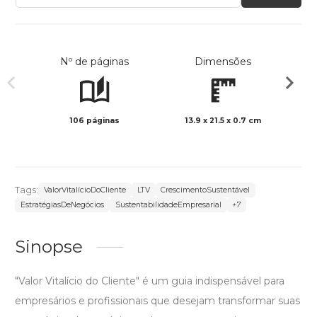
Nº de páginas
Dimensões
106 páginas
13.9 x 21.5 x 0.7 cm
Preto 
Tags:
ValorVitalícioDoCliente
LTV
CrescimentoSustentável
EstratégiasDeNegócios
SustentabilidadeEmpresarial
+7
Sinopse
"Valor Vitalício do Cliente" é um guia indispensável para
empresários e profissionais que desejam transformar suas