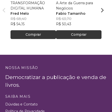
TRANSFORMAÇÃO
A Arte da Guerra para
Êxito
DIGITAL HUMANA
Negócios
em A
Fred Melo
Fabio Tamanho
Luci
R$ 68,40
R$ 63,70
R$ 82
R$ 54,15
R$ 50,43
R$ 65
Comprar
Comprar
NOSSA MISSÃO
Democratizar a publicação e venda de
livros.
SAIBA MAIS
Dúvidas e Contato
Política de Privacidade