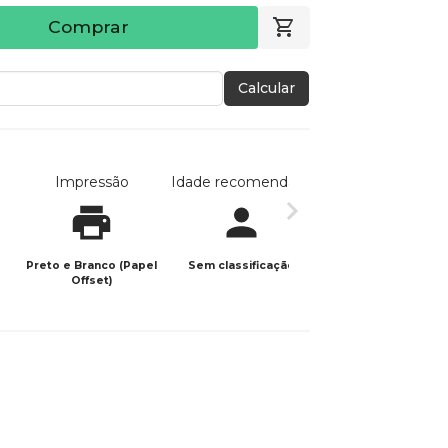
Comprar
Calcular
Impressão
Idade recomendada
Data de publicaç
Preto e Branco (Papel
Sem classificação
21/07/2024
Offset)