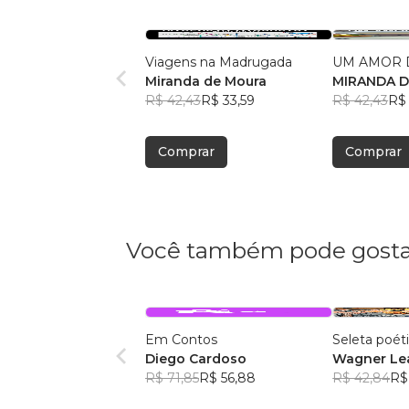
Viagens na Madrugada
UM AMOR 
Miranda de Moura
MIRANDA 
R$ 42,43
R$ 33,59
R$ 42,43
R$ 
Comprar
Comprar
Você também pode gosta
Em Contos
Seleta poét
Diego Cardoso
Wagner Lea
R$ 71,85
R$ 56,88
R$ 42,84
R$