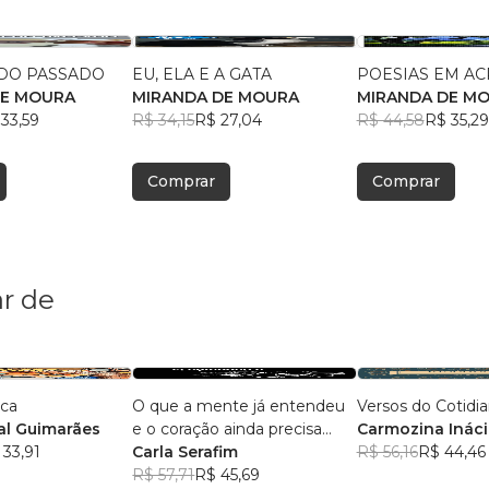
DO PASSADO
EU, ELA E A GATA
POESIAS EM AC
DE MOURA
MIRANDA DE MOURA
MIRANDA DE M
33,59
R$ 34,15
R$ 27,04
R$ 44,58
R$ 35,29
Comprar
Comprar
r de
ica
O que a mente já entendeu
Versos do Cotidi
l Guimarães
e o coração ainda precisa
Carmozina Ináci
 33,91
aceitar
Carla Serafim
Rodrigues
R$ 56,16
R$ 44,46
R$ 57,71
R$ 45,69