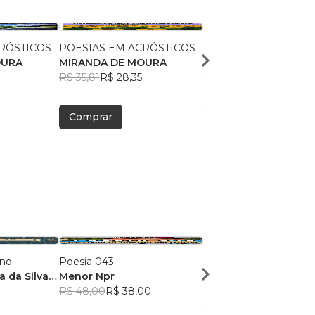
RÓSTICOS
POESIAS EM ACRÓSTICOS
POESIAS EM ACRÓST
OURA
MIRANDA DE MOURA
MIRANDA DE MOURA
R$ 35,81
R$ 28,35
R$ 35,81
R$ 28,35
Comprar
Comprar
ano
Poesia 043
Agindo com a mente 
a da Silva
Menor Npr
com o Coração
R$ 48,00
R$ 38,00
Carla Serafim
R$ 52,97
R$ 41,93