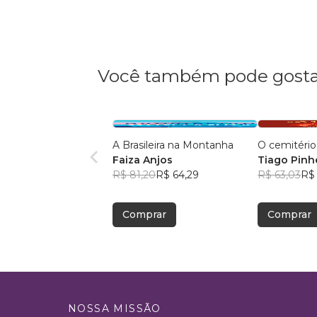
Você também pode gosta
A Brasileira na Montanha
O cemitério
Faiza Anjos
Tiago Pinh
R$ 81,20
R$ 64,29
R$ 63,03
R$
Comprar
Comprar
NOSSA MISSÃO