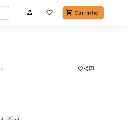
Carrinho
ce
IS
DEUS