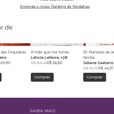
Entenda o nosso Ranking de Medalhas
r de
 das Orquídeas
À mãe que me tornei
50 Maneiras de a
eiro
Leticia Lefevre
, +28
família
 49,90
R$ 84,45
R$ 66,86
Juliane Caetano
R$ 56,73
R$ 44,91
Comprar
Comprar
SAIBA MAIS