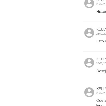
25/12/2
Histór
KELL
25/12/2
Estou
KELL
25/12/2
Desej
KELL
25/12/2
Que a
lendo 