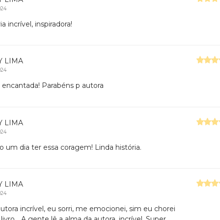
024
ia incrível, inspiradora!
Y LIMA
024
 encantada! Parabéns p autora
Y LIMA
024
o um dia ter essa coragem! Linda história.
Y LIMA
024
utora incrível, eu sorri, me emocionei, sim eu chorei
livro... A gente lê a alma da autora, incrível. Super