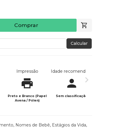
Comprar
Calcular
Impressão
Idade recomendada
Data de publicaç
Preto e Branco (Papel
Sem classificação
17/07/2024
Avena / Pólen)
omento
,
Nomes de Bebê
,
Estágios da Vida
,