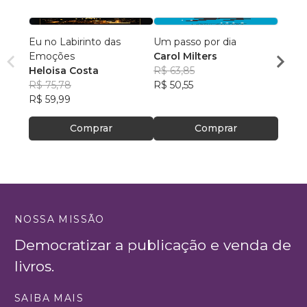
Eu no Labirinto das
Um passo por dia
Atrav
Emoções
Carol Milters
Gelo
Heloisa Costa
R$ 63,85
Ferna
R$ 75,78
R$ 50,55
R$ 88
R$ 59,99
R$ 69
Comprar
Comprar
NOSSA MISSÃO
Democratizar a publicação e venda de
livros.
SAIBA MAIS