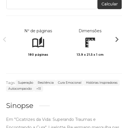
Calcular
Nº de páginas
Dimensões
180 páginas
13.9 x 21.5 x 1 cm
Preto 
Tags:
Superação
Resiliência
Cura Emocional
Histórias Inspiradoras
Autocompaixão
+15
Sinopse
Em "Cicatrizes da Vida: Superando Traumas e
Encontrando a Cura", Liselotte Bauermann mergulha nas