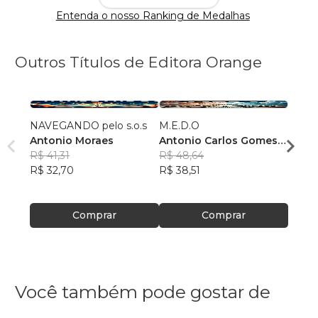
Entenda o nosso Ranking de Medalhas
Outros Títulos de Editora Orange
NAVEGANDO pelo s.o.s
M.E.D.O
Pater
Antonio Moraes
Antonio Carlos Gomes
Lisel
R$ 41,31
de Moraes
R$ 48,64
R$ 67
R$ 32,70
R$ 38,51
R$ 53
Comprar
Comprar
Você também pode gostar de