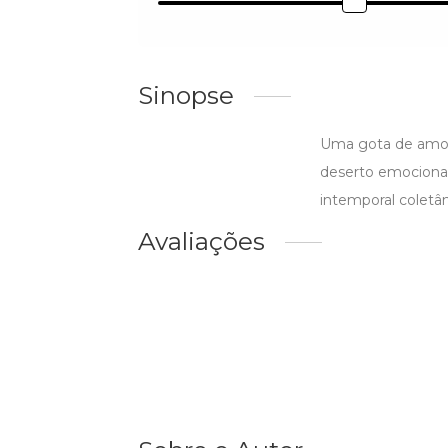
Sinopse
Uma gota de amor
deserto emocional
intemporal coletâ
Avaliações