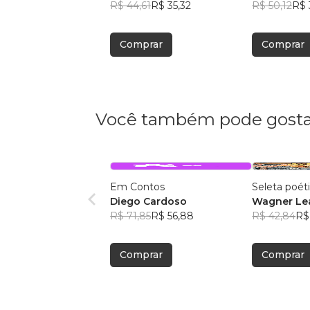
R$ 44,61
R$ 35,32
R$ 50,12
R$ 
Comprar
Comprar
Você também pode gosta
Em Contos
Seleta poét
Diego Cardoso
Wagner Lea
R$ 71,85
R$ 56,88
R$ 42,84
R$
Comprar
Comprar