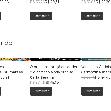
39,68
R$ 35,76
R$ 28,31
R$ 31,83
R$ 25,20
Comprar
Comprar
r de
ica
O que a mente já entendeu
Versos do Cotidi
l Guimarães
e o coração ainda precisa
Carmozina Ináci
 33,91
aceitar
Carla Serafim
Rodrigues
R$ 56,16
R$ 44,46
R$ 57,71
R$ 45,69
Comprar
Comprar