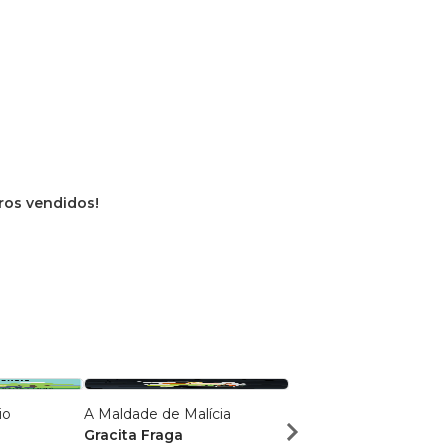
vros vendidos!
io
A Maldade de Malícia
Contos Mágicos
Gracita Fraga
Gracita Fraga