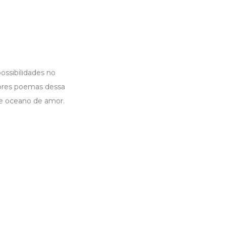
ssibilidades no
tores poemas dessa
te oceano de amor.