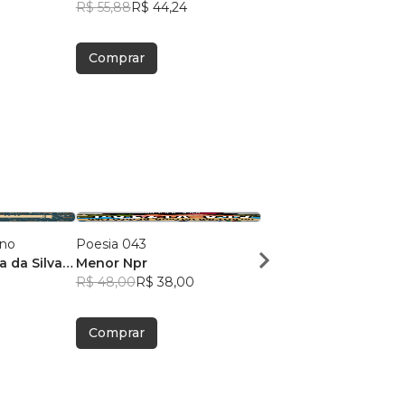
R$ 55,88
R$ 44,24
R$ 34,47
R$ 27,29
Comprar
Comprar
ano
Poesia 043
Dose Poética de Mun
a da Silva
Menor Npr
Victor Sousa Silva
R$ 48,00
R$ 38,00
R$ 49,41
R$ 39,12
Comprar
Comprar