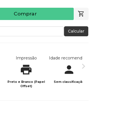
Comprar
Calcular
Impressão
Idade recomendada
Data de publicaç
Preto e Branco (Papel
Sem classificação
09/07/2024
Offset)