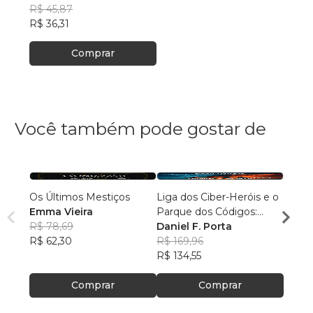
R$ 45,87
R$ 36,31
Comprar
Você também pode gostar de
Os Últimos Mestiços
Liga dos Ciber-Heróis e o
Agulh
Emma Vieira
Parque dos Códigos:
Escri
R$ 78,69
Rumo ao Desconhecido
Daniel F. Porta
R$ 79
R$ 62,30
R$ 169,96
R$ 63
R$ 134,55
Comprar
Comprar