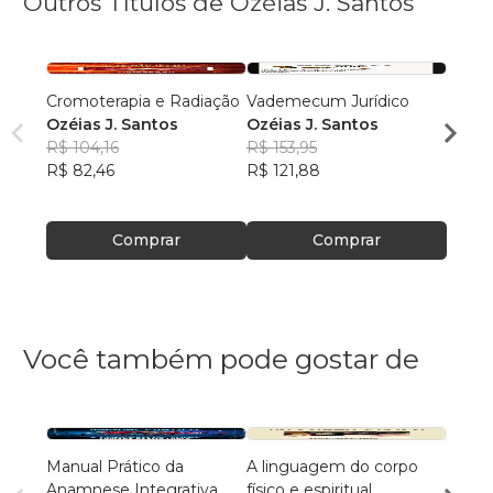
Outros Títulos de Ozéias J. Santos
Cromoterapia e Radiação
Vademecum Jurídico
Técni
Ozéias J. Santos
Ozéias J. Santos
Comun
R$ 104,16
R$ 153,95
Ozéia
R$ 82,46
R$ 121,88
R$ 115
R$ 91
Comprar
Comprar
Você também pode gostar de
Manual Prático da
A linguagem do corpo
Peque
Anamnese Integrativa
físico e espiritual
Grand