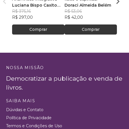
Luciana Bispo Caxito
Doraci Almeida Belém
Prisc
Lopes Cançado
R$ 375,16
R$ 53,06
R$ 80
R$ 297,00
R$ 42,00
R$ 63
Comprar
Comprar
NOSSA MISSÃO
Democratizar a publicação e venda de
livros.
SAIBA MAIS
Dúvidas e Contato
Política de Privacidade
Termos e Condições de Uso