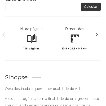
Calcular
Nº de páginas
Dimensões
116 páginas
13.9 x 21.5 x 0.7 cm
Preto 
Sinopse
Obra destinada a quem quer qualidade de vida.
A dieta cetogênica tem a finalidade de emagrecer nosso
corpo quando estamos acima do peso e nos tirar da