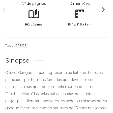
Nº de páginas
Dimensões
182 páginas
15.4 x 21.5 x 1 cm
Preto 
Tags:
CRIMES
Sinopse
O livro, Gangue Fardada, apresenta ao leitor os horrores
praticados por homens fardados que deveriam ser
exemplos, mas que optaram pelo mundo do crime.
Famílias destruídas pelas balas achadas de criminosos
pagos para silenciar opositores. As ações criminosas dessa
gangue foram manchetes por mais de 15 anos nos jornais