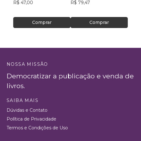
R$ 47,00
R$ 79,47
R$ 28
Comprar
Comprar
NOSSA MISSÃO
Democratizar a publicação e venda de
livros.
SAIBA MAIS
Dúvidas e Contato
Política de Privacidade
Termos e Condições de Uso