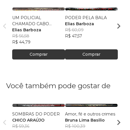
UM POLICIAL
PODER PELA BALA
POR 
CHAMADO CABO
Elias Barboza
IZAB
HENRIQUE
Elias Barboza
R$ 60,09
ELIA
R$ 56,58
R$ 47,57
R$ 59
R$ 44,79
R$ 47
Comprar
Comprar
Você também pode gostar de
SOMBRAS DO PODER
Amor, fé e outros crimes
PIRA
CHICO ARAÚJO
Bruna Lima Basilio
Rodr
R$ 59,36
R$ 100,39
R$ 35