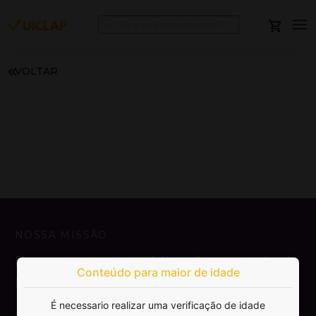
VOLTAR
NOSSA MISSÃO
Democratizar a publicação e venda de
Conteúdo para maior de idade
livros.
É necessario realizar uma verificação de idade
SAIBA MAIS