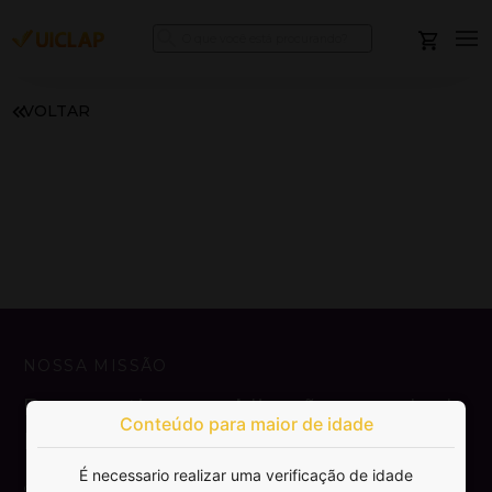
VOLTAR
NOSSA MISSÃO
Democratizar a publicação e venda de
Conteúdo para maior de idade
livros.
É necessario realizar uma verificação de idade
SAIBA MAIS