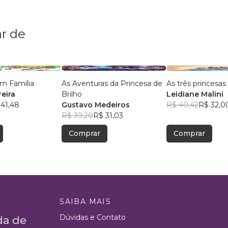
r de
m Família
As Aventuras da Princesa de
As três princesas
eira
Brilho
Leidiane Malini
 41,48
Gustavo Medeiros
R$ 40,42
R$ 32,0
R$ 39,20
R$ 31,03
Comprar
Comprar
SAIBA MAIS
Dúvidas e Contato
da de