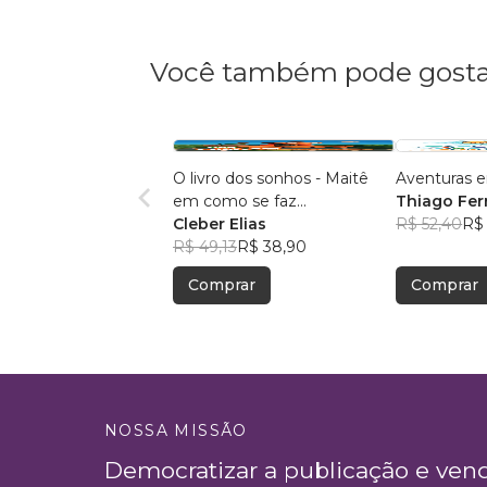
Você também pode gosta
O livro dos sonhos - Maitê
Aventuras e
em como se faz...
Thiago Ferr
Cleber Elias
R$ 52,40
R$
R$ 49,13
R$ 38,90
Comprar
Comprar
NOSSA MISSÃO
Democratizar a publicação e ven