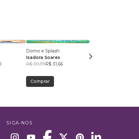
Domo e Splash:
Marca Página e as hist
Isadora Soares
do livro
0
R$ 39,99
R$ 31,66
Wiliam Siqueira
R$ 40,69
R$ 32,22
Comprar
Comprar
SIGA-NOS