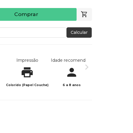
Comprar
Calcular
Impressão
Idade recomendada
Data de publicaç
Colorido (Papel Couche)
6 a 8 anos
08/07/2024