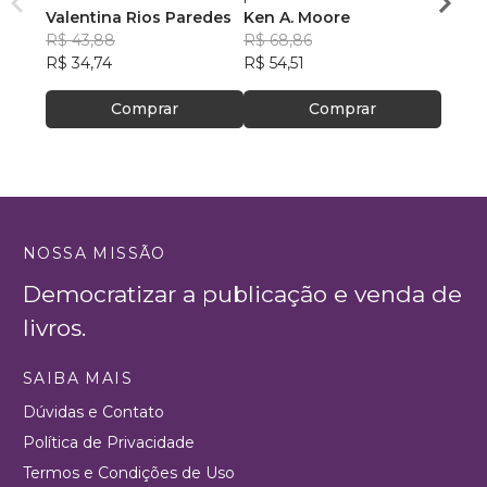
Valentina Rios Paredes
Interessante!
Ken A. Moore
R$ 78
R$ 43,88
R$ 68,86
R$ 62
R$ 34,74
R$ 54,51
Comprar
Comprar
NOSSA MISSÃO
Democratizar a publicação e venda de
livros.
SAIBA MAIS
Dúvidas e Contato
Política de Privacidade
Termos e Condições de Uso