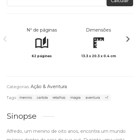
Calcular
Nº de páginas
Dimensões
62 páginas
13.3 x 20.3 x 0.4 cm
Preto 
Ação & Aventura
Categorias:
Tags:
menino
cartola
retalhos
magia
aventura
+1
Sinopse
Alfredo, um menino de oito anos, encontra um mundo