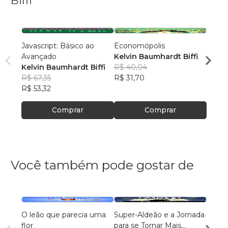
Biffi
Javascript: Básico ao
Economópolis
Algor
Avançado
Kelvin Baumhardt Biffi
Kelvi
Kelvin Baumhardt Biffi
R$ 40,04
R$ 40
R$ 67,35
R$ 31,70
R$ 32
R$ 53,32
Comprar
Comprar
Você também pode gostar de
O leão que parecia uma
Super-Aldeão e a Jornada
Os Úl
flor
para se Tornar Mais
Emma 