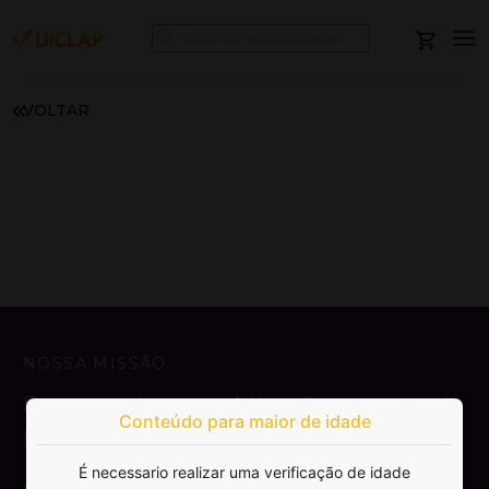
VOLTAR
NOSSA MISSÃO
Democratizar a publicação e venda de
Conteúdo para maior de idade
livros.
É necessario realizar uma verificação de idade
SAIBA MAIS