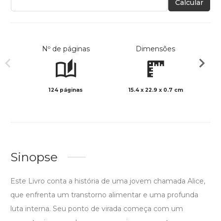
Calcular
Nº de páginas
Dimensões
124 páginas
15.4 x 22.9 x 0.7 cm
Preto 
Sinopse
Este Livro conta a história de uma jovem chamada Alice,
que enfrenta um transtorno alimentar e uma profunda
luta interna. Seu ponto de virada começa com um