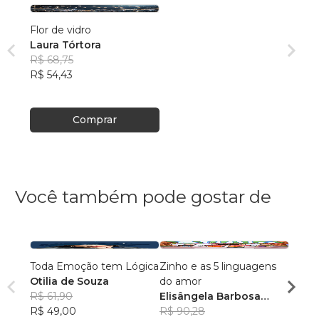
Flor de vidro
Laura Tórtora
R$ 68,75
R$ 54,43
Comprar
Você também pode gostar de
Toda Emoção tem Lógica
Zinho e as 5 linguagens
Suas 
Otilia de Souza
do amor
Matil
R$ 61,90
Elisângela Barbosa
R$ 48
R$ 49,00
Ramos de Araújo
R$ 90,28
R$ 38