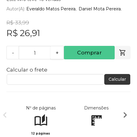
Autor(a):
Everaldo Matos Pereira
Daniel Mota Pereira.
R$ 33,99
R$ 26,91
-
+
Comprar
Calcular o frete
Calcular
Nº de páginas
Dimensões
12 páginas
Col