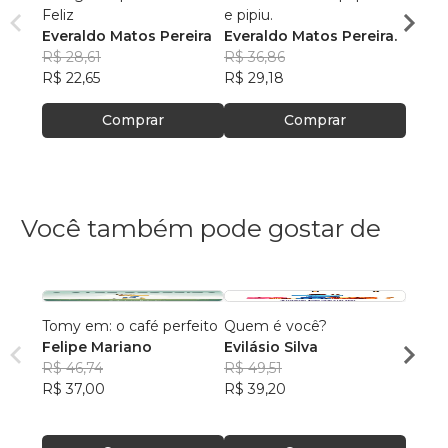
Feliz
e pipiu.
e Pipi
Everaldo Matos Pereira
Everaldo Matos Pereira.
R$ 28,61
R$ 36,86
R$ 39
R$ 22,65
R$ 29,18
R$ 31
Comprar
Comprar
Você também pode gostar de
Tomy em: o café perfeito
Quem é você?
Prince
Felipe Mariano
Evilásio Silva
Helen
R$ 46,74
R$ 49,51
R$ 64
R$ 37,00
R$ 39,20
R$ 50