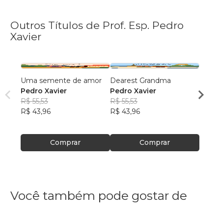
Outros Títulos de Prof. Esp. Pedro
Xavier
Uma semente de amor
Dearest Grandma
Deare
Pedro Xavier
Pedro Xavier
Pedro
R$ 55,53
R$ 55,53
R$ 46
R$ 43,96
R$ 43,96
R$ 37
Comprar
Comprar
Você também pode gostar de