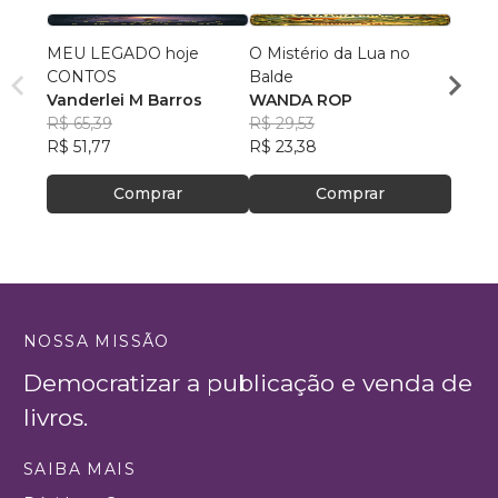
MEU LEGADO hoje
O Mistério da Lua no
O imp
CONTOS
Balde
Carlo
Vanderlei M Barros
WANDA ROP
Jesus
R$ 40
R$ 65,39
R$ 29,53
R$ 32,
R$ 51,77
R$ 23,38
Comprar
Comprar
NOSSA MISSÃO
Democratizar a publicação e venda de
livros.
SAIBA MAIS