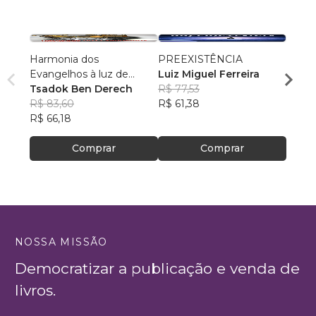
Harmonia dos
PREEXISTÊNCIA
A Div
Evangelhos à luz de
Luiz Miguel Ferreira
Vista 
manuscritos aramaicos e
Tsadok Ben Derech
R$ 77,53
Rafa
da cultura judaica
R$ 83,60
R$ 61,38
R$ 48
R$ 66,18
R$ 38
Comprar
Comprar
NOSSA MISSÃO
Democratizar a publicação e venda de
livros.