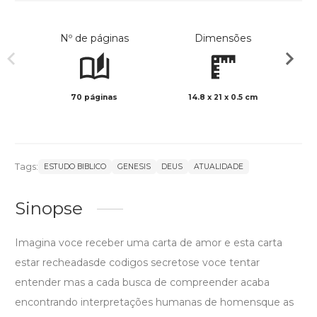
Nº de páginas
Dimensões
70 páginas
14.8 x 21 x 0.5 cm
Preto 
Tags:
ESTUDO BIBLICO
GENESIS
DEUS
ATUALIDADE
Sinopse
Imagina voce receber uma carta de amor e esta carta
estar recheadasde codigos secretose voce tentar
entender mas a cada busca de compreender acaba
encontrando interpretações humanas de homensque as