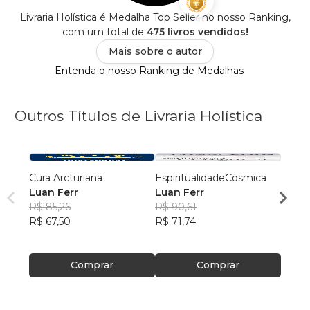
Livraria Holística é Medalha Top Seller no nosso Ranking,
com um total de
475 livros vendidos!
Mais sobre o autor
Entenda o nosso Ranking de Medalhas
Outros Títulos de Livraria Holística
Cura Arcturiana
EspiritualidadeCósmica
Geome
Luan Ferr
Luan Ferr
Luan 
R$ 85,26
R$ 90,61
R$ 98
R$ 67,50
R$ 71,74
R$ 78
Comprar
Comprar