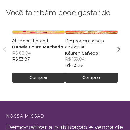
Você também pode gostar de
Ah! Agora Entendi
Desprogramar para
Mestr
Isabela Couto Machado
despertar
Si. D
R$ 68,04
Kéuren Cañedo
Vol.01
Eliza
R$ 53,87
R$ 153,04
R$ 14
R$ 121,16
R$ 111
Comprar
Comprar
NOSSA MISSÃO
Democratizar a publicação e venda de