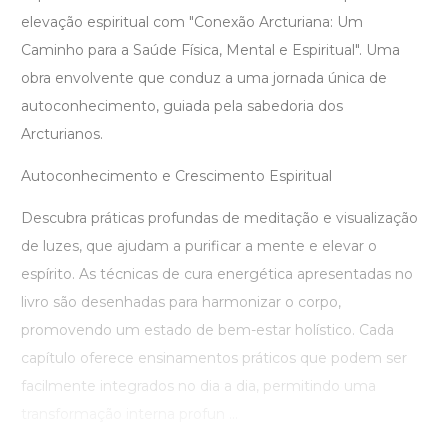
elevação espiritual com "Conexão Arcturiana: Um
Caminho para a Saúde Física, Mental e Espiritual". Uma
obra envolvente que conduz a uma jornada única de
autoconhecimento, guiada pela sabedoria dos
Arcturianos.
Autoconhecimento e Crescimento Espiritual
Descubra práticas profundas de meditação e visualização
de luzes, que ajudam a purificar a mente e elevar o
espírito. As técnicas de cura energética apresentadas no
livro são desenhadas para harmonizar o corpo,
promovendo um estado de bem-estar holístico. Cada
capítulo oferece ensinamentos práticos que podem ser
facilmente integrados no dia a dia, permitindo uma
transformação interna profun ...