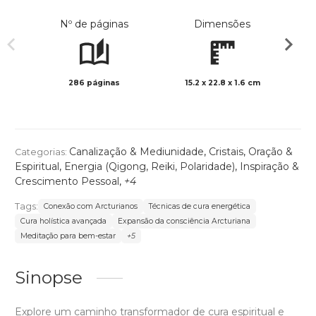
Nº de páginas
Dimensões
286 páginas
15.2 x 22.8 x 1.6 cm
Preto 
Canalização & Mediunidade
,
Cristais
,
Oração &
Categorias:
Espiritual
,
Energia (Qigong, Reiki, Polaridade)
,
Inspiração &
Crescimento Pessoal
,
+4
Tags:
Conexão com Arcturianos
Técnicas de cura energética
Cura holística avançada
Expansão da consciência Arcturiana
Meditação para bem-estar
+5
Sinopse
Explore um caminho transformador de cura espiritual e