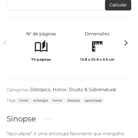
Calcular
Nº de páginas
Dimensões
74 páginas
13.8 x 20.9 x 0.5 cm
Preto 
Distópico
,
Horror
,
Oculto & Sobrenatural
Categorias:
Tags:
Conto
antologia
horror
distopia
apocalipse
Sinopse
"Apocalipse" é uma antologia fascinante que mergulha