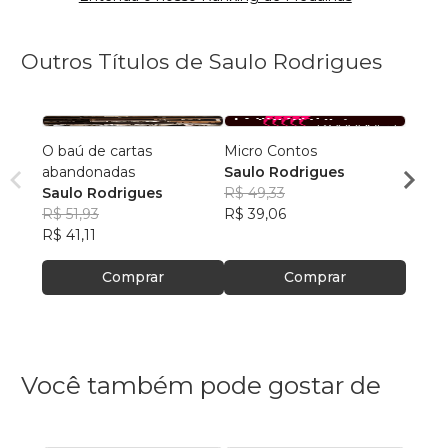
Outros Títulos de Saulo Rodrigues
O baú de cartas
Micro Contos
As Se
abandonadas
Saulo Rodrigues
Saulo
Saulo Rodrigues
R$ 49,33
R$ 47
R$ 51,93
R$ 39,06
R$ 37
R$ 41,11
Comprar
Comprar
Você também pode gostar de