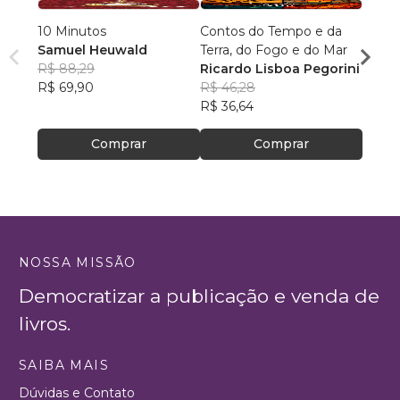
10 Minutos
Contos do Tempo e da
O Arm
Samuel Heuwald
Terra, do Fogo e do Mar
Minha
R$ 88,29
Ricardo Lisboa Pegorini
Vitor
R$ 69,90
R$ 46,28
R$ 82
R$ 36,64
R$ 65
Comprar
Comprar
NOSSA MISSÃO
Democratizar a publicação e venda de
livros.
SAIBA MAIS
Dúvidas e Contato