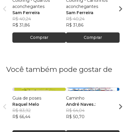
Coloring - Quartos
Coloring - Cantinhos
Colori
aconchegantes
aconchegantes
fantás
Sam Ferreira
Sam Ferreira
Sam F
R$ 40,24
R$ 40,24
R$ 40
R$ 31,86
R$ 31,86
R$ 31
Comprar
Comprar
Você também pode gostar de
Guia de poses
Caminho
AS C
Raquel Melo
André Naves.:
VENC
R$ 83,92
R$ 64,04
ROSA
R$ 66,44
R$ 50,70
R$ 74
R$ 59