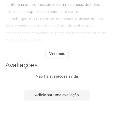
confeitaria dos sonhos, desde vitrines cheias de bolos
deliciosos e cupcakes coloridos até cantos
aconchegantes com mesas decoradas e xícaras de chá.
As ilustrações capturam a essência de ambientes
acolhedores e convidativos, perfeitos para momentos de
relaxamento e conte ...
Ver mais
Avaliações
Não há avaliações ainda.
Adicionar uma avaliação