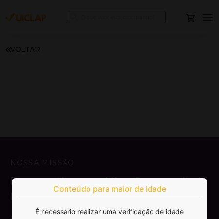
VOLTAR
NOSSA MISSÃO
Democratizar a publicação e venda de
Conteúdo para maior de idade
livros.
É necessario realizar uma verificação de idade
SAIBA MAIS