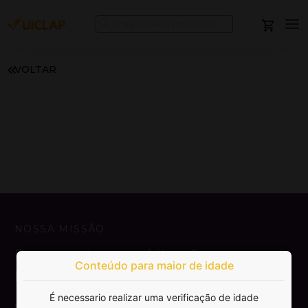
VOLTAR
NOSSA MISSÃO
Democratizar a publicação e venda de
Conteúdo para maior de idade
livros.
É necessario realizar uma verificação de idade
SAIBA MAIS