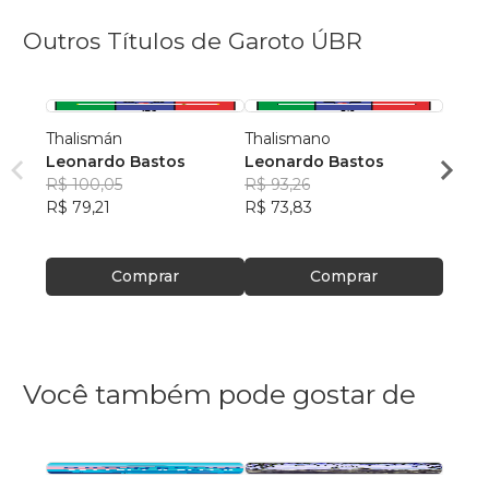
Outros Títulos de Garoto ÚBR
Thalismán
Thalismano
Thali
Leonardo Bastos
Leonardo Bastos
Leon
R$ 100,05
R$ 93,26
R$ 52
R$ 79,21
R$ 73,83
R$ 41
Comprar
Comprar
Você também pode gostar de