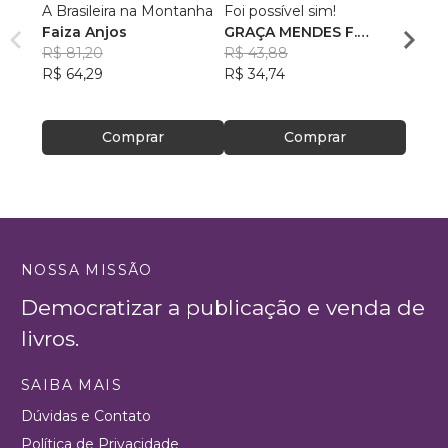
A Brasileira na Montanha
Foi possível sim!
Eu, V
Faiza Anjos
GRAÇA MENDES F.
Ana L
R$ 81,20
BASTOS
R$ 43,88
R$ 49
R$ 64,29
R$ 34,74
R$ 39
Comprar
Comprar
NOSSA MISSÃO
Democratizar a publicação e venda de
livros.
SAIBA MAIS
Dúvidas e Contato
Política de Privacidade