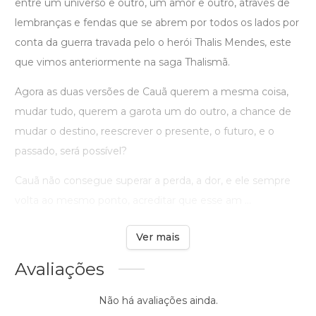
entre um universo e outro, um amor e outro, através de
lembranças e fendas que se abrem por todos os lados por
conta da guerra travada pelo o herói Thalis Mendes, este
que vimos anteriormente na saga Thalismã.
Agora as duas versões de Cauã querem a mesma coisa,
mudar tudo, querem a garota um do outro, a chance de
mudar o destino, reescrever o presente, o futuro, e o
passado, será possível?
Cauã não consegue superar a perda, a dor, e ele sempre
volta ao mesmo ponto, acreditar que esse am ...
Ver mais
Avaliações
Não há avaliações ainda.