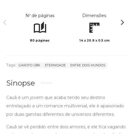
Nº de páginas
Dimensões
80 páginas
14 x 20.9 x 0.5 cm
Col
Tags:
GAROTO ÚBR
ETERNIDADE
ENTRE DOIS MUNDOS
Sinopse
Cauã é um jovem que acaba tendo seu destino
entrelaçado a um romance multiversal, ele é apaixonado
por duas garotas diferentes de universos diferentes.
Cauã se vê perdido entre dois amores, e ele fica vagando