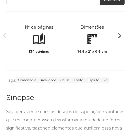
Nº de páginas
Dimensões
134 páginas
14.8 x 21 x 0.8 cm
Preto 
Tags:
Consciência
Realidade
Causa
Efeito
Espírito
+1
Sinopse
Seja persistente com os desejos de superação e vontades
que realmente possam transformar a realidade de forma
significativa, trazendo elementos que auxiliem essa nova