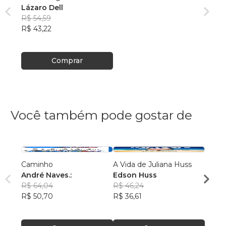
Lázaro Dell
R$ 54,59
R$ 43,22
Comprar
Você também pode gostar de
Caminho
A Vida de Juliana Huss
MILA
André Naves.:
Edson Huss
DOR
R$ 64,04
R$ 46,24
NADM
R$ 50,70
R$ 36,61
R$ 50
R$ 39