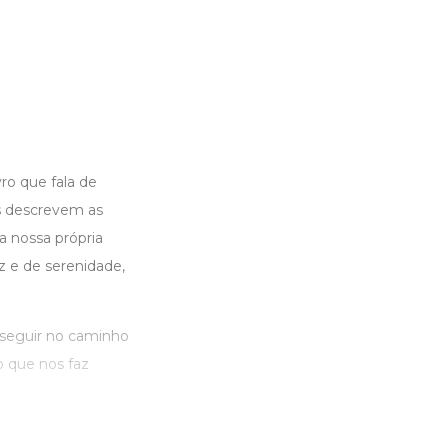
ro que fala de
s descrevem as
a nossa própria
z e de serenidade,
sseguir no caminho
o que nos faz