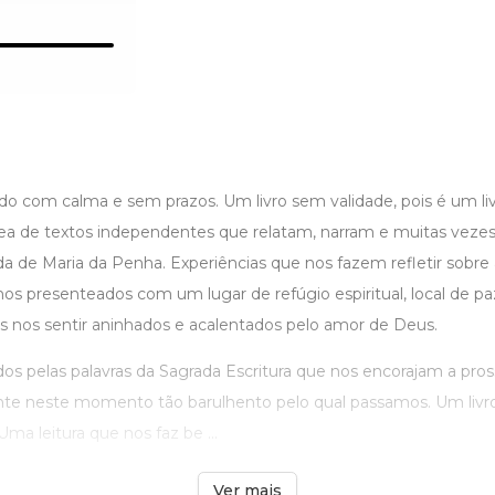
lido com calma e sem prazos. Um livro sem validade, pois é um liv
ea de textos independentes que relatam, narram e muitas veze
da de Maria da Penha. Experiências que nos fazem refletir sobre 
mos presenteados com um lugar de refúgio espiritual, local de pa
nos sentir aninhados e acalentados pelo amor de Deus.
dos pelas palavras da Sagrada Escritura que nos encorajam a pro
ente neste momento tão barulhento pelo qual passamos. Um livr
 Uma leitura que nos faz be ...
Ver mais