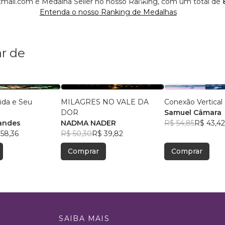
ail.com é Medalha Seller no nosso Ranking, com um total de
Entenda o nosso Ranking de Medalhas
r de
ida e Seu
MILAGRES NO VALE DA
Conexão Vertical
DOR
Samuel Câmara
andes
NADMA NADER
R$ 54,85
R$ 43,42
58,36
R$ 50,30
R$ 39,82
Comprar
Comprar
SAIBA MAIS