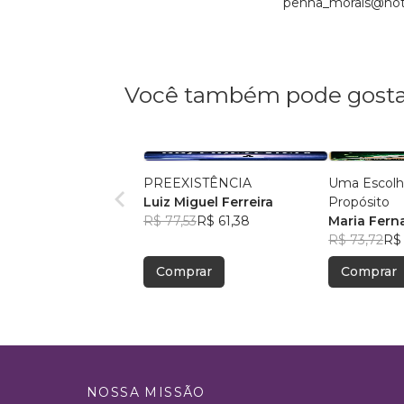
penha_morais@hotm
Você também pode gosta
PREEXISTÊNCIA
Uma Escolh
Luiz Miguel Ferreira
Propósito
R$ 77,53
R$ 61,38
Maria Fern
R$ 73,72
R$ 
Comprar
Comprar
NOSSA MISSÃO