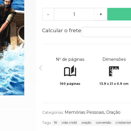
-
+
Calcular o frete
Nº de páginas
Dimensões
160 páginas
13.9 x 21 x 0.9 cm
Memórias Pessoais
,
Oração
Categorias:
Tags:
fé
vida cristã
oração
conversão
cristiani