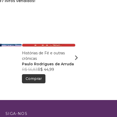
87 livros vendidos!
Histórias de Fé e outras
Dor, Fé e Glória
crônicas
Cleiton Cassio Bach
Paulo Rodrigues de Arruda
R$ 54,05
R$ 42,79
R$ 56,83
R$ 44,99
Comprar
Comprar
SIGA-NOS