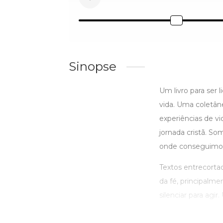
Sinopse
Um livro para ser 
vida. Uma coletân
experiências de vi
jornada cristã. So
onde conseguimos 
Textos entrecorta
da fé, principalm
silenciar para agir.