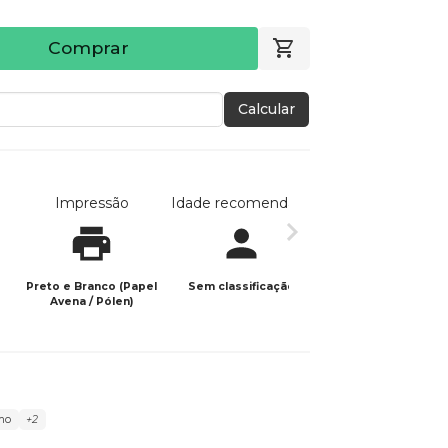
Comprar
Calcular
Impressão
Idade recomendada
Data de publicaç
Preto e Branco (Papel
Sem classificação
02/07/2024
Avena / Pólen)
smo
+2