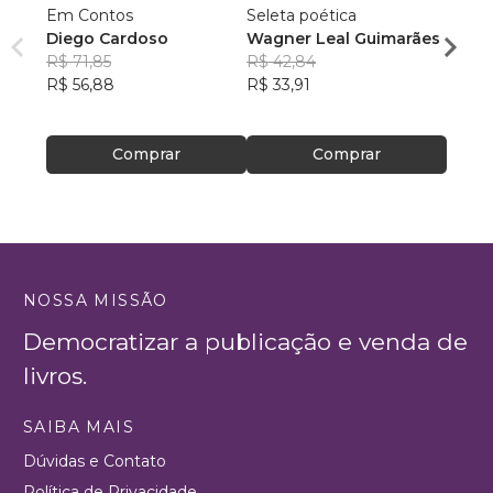
Em Contos
Seleta poética
O que
Diego Cardoso
Wagner Leal Guimarães
enten
R$ 71,85
R$ 42,84
ainda 
Carla
R$ 56,88
R$ 33,91
R$ 57
R$ 45
Comprar
Comprar
NOSSA MISSÃO
Democratizar a publicação e venda de
livros.
SAIBA MAIS
Dúvidas e Contato
Política de Privacidade