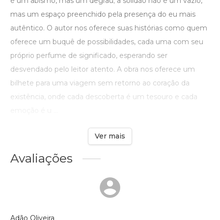
é um abismo, mas um degrau; a solidão não é um vazio,
mas um espaço preenchido pela presença do eu mais
autêntico. O autor nos oferece suas histórias como quem
oferece um buquê de possibilidades, cada uma com seu
próprio perfume de significado, esperando ser
desvendado pelo leitor atento. A obra nos oferece um
bilhete para uma viagem sem retorno ao coração da
existência, onde cada descoberta é um tesouro e cada
emoção é u ...
Ver mais
Avaliações
Adão Oliveira