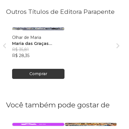
Outros Títulos de Editora Parapente
Olhar de Maria
Maria das Graças
Furtado Ribeiro
R$ 35,81
R$ 28,35
Comprar
Você também pode gostar de