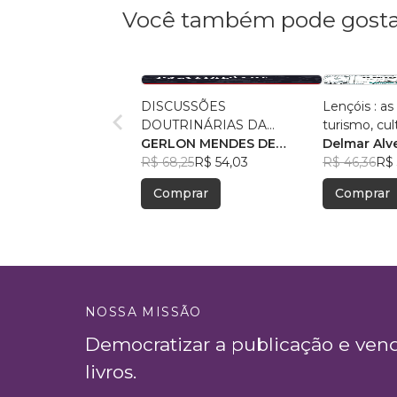
Você também pode gosta
DISCUSSÕES
Lençóis : as
DOUTRINÁRIAS DA
turismo, cu
ATIVIDADE POLICIAL
GERLON MENDES DE
Delmar Alv
SOUZA
R$ 68,25
R$ 54,03
R$ 46,36
R$ 
Comprar
Comprar
NOSSA MISSÃO
Democratizar a publicação e ven
livros.