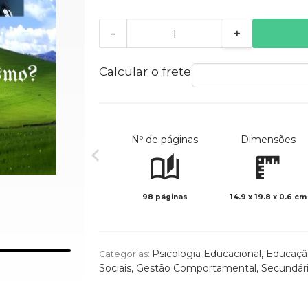
-
+
Calcular o frete
Nº de páginas
Dimensões
98 páginas
14.9 x 19.8 x 0.6 cm
Psicologia Educacional
,
Educação
Categorias:
Sociais
,
Gestão Comportamental
,
Secundár