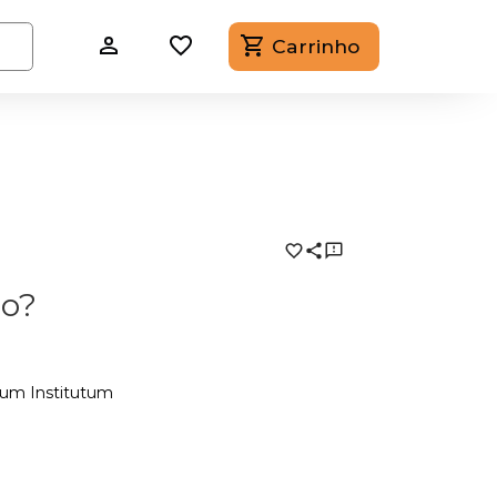
Carrinho
mo?
lium Institutum