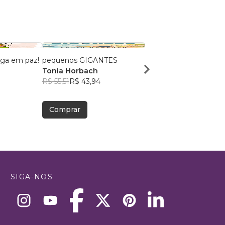
iga em paz!
pequenos GIGANTES
Um Grão de Mostarda
Tonia Horbach
Eduarda Almeida
R$ 55,51
R$ 43,94
R$ 43,46
R$ 34,41
Comprar
Comprar
SIGA-NOS