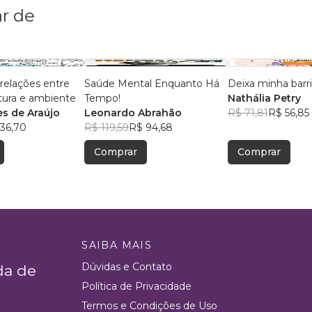
r de
 relações entre
Saúde Mental Enquanto Há
Deixa minha barr
ltura e ambiente
Tempo!
Nathália Petry
es de Araújo
Leonardo Abrahão
R$ 71,81
R$ 56,85
36,70
R$ 119,59
R$ 94,68
Comprar
Comprar
SAIBA MAIS
Dúvidas e Contato
da de
Política de Privacidade
Termos e Condições de Uso