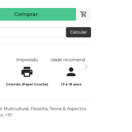
Comprar
Calcular
Impressão
Idade recomendada
Data de publicaç
Colorido (Papel Couche)
13 a 18 anos
02/07/2024
 Multicultural
,
Filosofia, Teoria & Aspectos
io
,
+10