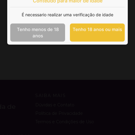
Conteúdo para maior de idade
É necessario realizar uma verificação de idade
Tenho menos de 18
Tenho 18 anos ou mais
anos
SAIBA MAIS
Dúvidas e Contato
da de
Política de Privacidade
Termos e Condições de Uso