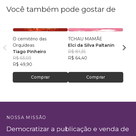
Você também pode gostar de
O cemitério das
TCHAU MAMÃE
TIRE
Orquídeas
Elcí da Silva Paltanin
DE S
Tiago Pinheiro
R$ 81,35
MARCO
R$ 63,03
R$ 64,40
R$ 41
R$ 49,90
R$ 32
Comprar
Comprar
NOSSA MISSÃO
Democratizar a publicação e venda de