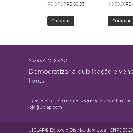
R$ 87,07
R$ 68,93
R$ 59,56
R$ 
Comprar
Comprar
NOSSA MISSÃO
Democratizar a publicação e ven
livros.
Horário de atendimento: segunda à sexta-feira, da
loja@uiclap.com
UICLAP® Editora e Distribuidora Ltda - CNPJ 35.2