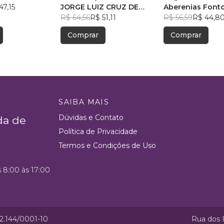
47,15
JORGE LUIZ CRUZ DE
Promessas
Aberenias Font
FREITAS
R$ 64,56
R$ 51,11
R$ 56,59
R$ 44,8
Comprar
Comprar
SAIBA MAIS
Dúvidas e Contato
da de
Política de Privacidade
Termos e Condições de Uso
s 8:00 às 17:00
52.144/0001-10
Rua dos I