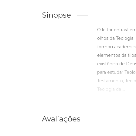
Sinopse
O leitor entrará 
olhos da Teologia
formou academicam
elementos da filoso
existência de Deus
para estudar Teolo
Testamento, Teolo
Teologia da ...
Avaliações