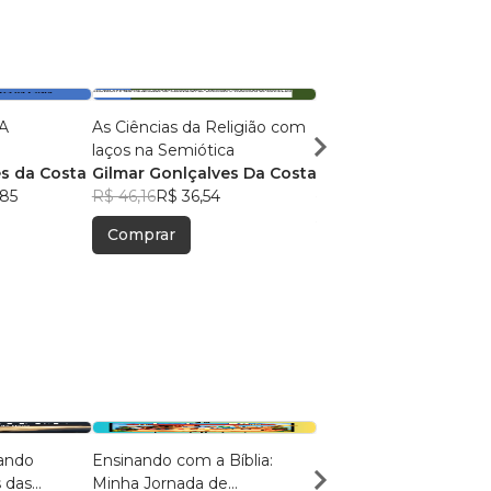
A
As Ciências da Religião com
CIÊNCIA DA RELIGIÃ
laços na Semiótica
APLICADA
s da Costa
Gilmar Gonlçalves Da Costa
Gilmar Gonçalves da
,85
R$ 46,16
R$ 36,54
R$ 145,55
R$ 115,23
Comprar
Comprar
rando
Ensinando com a Bíblia:
Inclusão e Acessibilida
 das
Minha Jornada de
Igreja