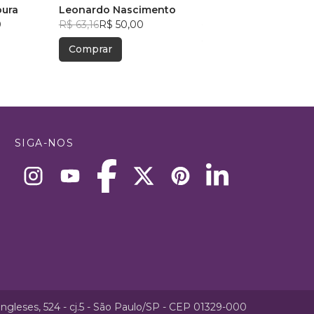
oura
Descobertas
Leonardo Nascimento
Janise Marins
0
R$ 63,16
R$ 50,00
R$ 82,06
R$ 64,97
Comprar
Comprar
SIGA-NOS
ngleses, 524 - cj.5 - São Paulo/SP - CEP 01329-000