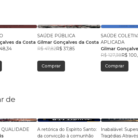
O
SAÚDE PÚBLICA
SAÚDE COLETIV
çalves da Costa
Gilmar Gonçalves da Costa
APLICADA
48,34
R$ 47,82
R$ 37,85
Gilmar Gonçalve
R$ 127,38
R$ 100
Comprar
Comprar
r de
A QUALIDADE
A retórica do Espírito Santo:
Inabalável: Supe
is
da convicção à comunhão
Tragédias Através