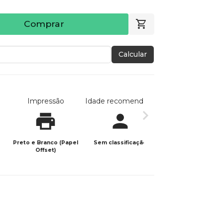
Comprar
Calcular
Impressão
Idade recomendada
Data de publicaç
Preto e Branco (Papel
Sem classificação
30/06/2024
Offset)