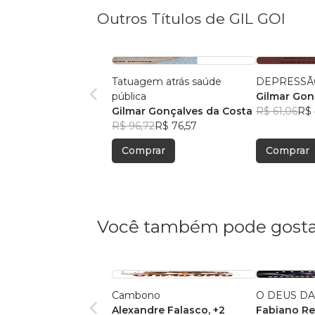
Outros Títulos de GIL GOI
Tatuagem atrás saúde
DEPRESSÃ
pública
Gilmar Gon
Gilmar Gonçalves da Costa
R$ 61,06
R$ 
R$ 96,72
R$ 76,57
Comprar
Comprar
Você também pode gosta
Cambono
O DEUS D
Alexandre Falasco
, +2
Fabiano Re