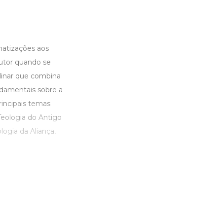
matizações aos
autor quando se
linar que combina
fundamentais sobre a
rincipais temas
Teologia do Antigo
ogia da Aliança,