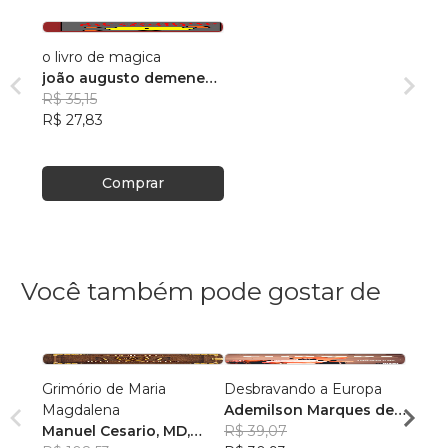
o livro de magica
joão augusto demeneck
baggio
R$ 35,15
R$ 27,83
Comprar
Você também pode gostar de
Grimório de Maria
Desbravando a Europa
Além 
Magdalena
Ademilson Marques de
Paulo
Manuel Cesario, MD,
Araujo
R$ 39,07
R$ 73