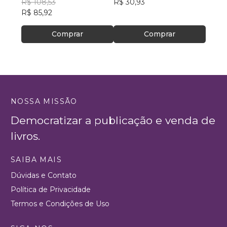
PhD
R$ 108,53
R$ 30,93
R$ 58
R$ 85,92
Comprar
Comprar
NOSSA MISSÃO
Democratizar a publicação e venda de
livros.
SAIBA MAIS
Dúvidas e Contato
Política de Privacidade
Termos e Condições de Uso