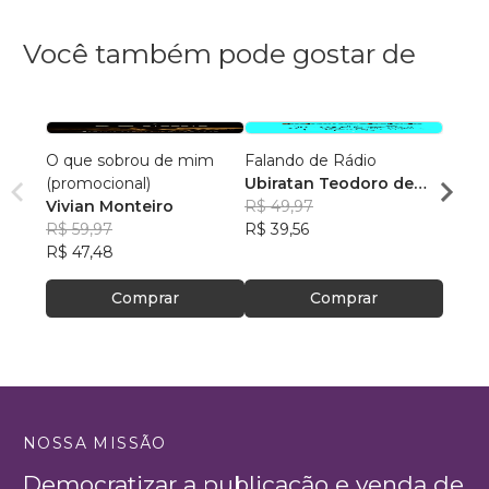
Você também pode gostar de
O que sobrou de mim
Falando de Rádio
Saúde
(promocional)
Ubiratan Teodoro de
Há T
Vivian Monteiro
Souza
R$ 49,97
Leon
R$ 59,97
R$ 39,56
R$ 11
R$ 47,48
R$ 94
Comprar
Comprar
NOSSA MISSÃO
Democratizar a publicação e venda de