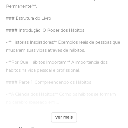
Permanente"**.
### Estrutura do Livro
#### Introdução: O Poder dos Hábitos
- **Histórias Inspiradoras:** Exemplos reais de pessoas que
mudaram suas vidas através de hábitos.
- **Por Que Hábitos Importam:** A importância dos
hábitos na vida pessoal e profissional.
#### Parte 1: Compreendendo os Hábitos
- **A Ciência dos Hábitos:** Como os hábitos se formam
no cérebro (baseado em ...
Ver mais