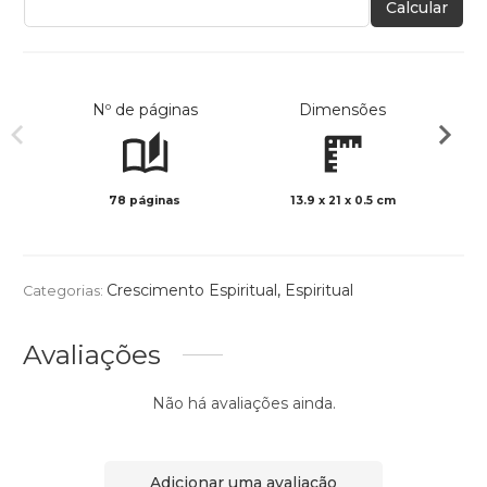
Calcular
Nº de páginas
Dimensões
78 páginas
13.9 x 21 x 0.5 cm
Preto 
Crescimento Espiritual
,
Espiritual
Categorias:
Avaliações
Não há avaliações ainda.
Adicionar uma avaliação