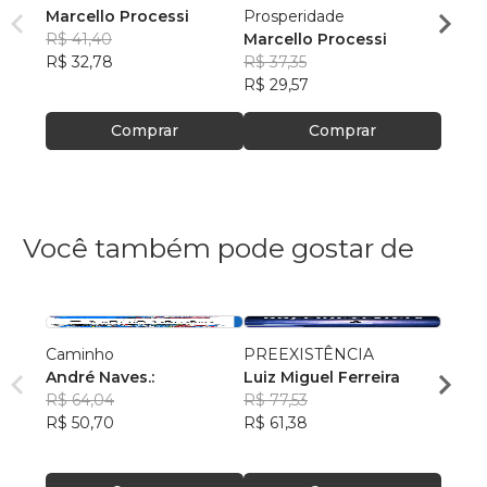
Marcello Processi
Prosperidade
Marce
R$ 41,40
Marcello Processi
R$ 38
R$ 32,78
R$ 37,35
R$ 30
R$ 29,57
Comprar
Comprar
Você também pode gostar de
Caminho
PREEXISTÊNCIA
A Vid
André Naves.:
Luiz Miguel Ferreira
Edso
R$ 64,04
R$ 77,53
R$ 46
R$ 50,70
R$ 61,38
R$ 36