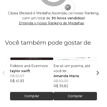
Cássia Blessed é Medalha Ascensão no nosso Ranking,
com um total de
30 livros vendidos!
Entenda o nosso Ranking de Medalhas
Você também pode gostar de
Folklore and Evermore
Era só um poema, até
Merg
taylor swift
você ler.
Ana P
R$ 52,97
Amanda Maria
Anast
R$ 42
R$ 41,93
R$ 50,30
R$ 33
R$ 39,82
Comprar
Comprar