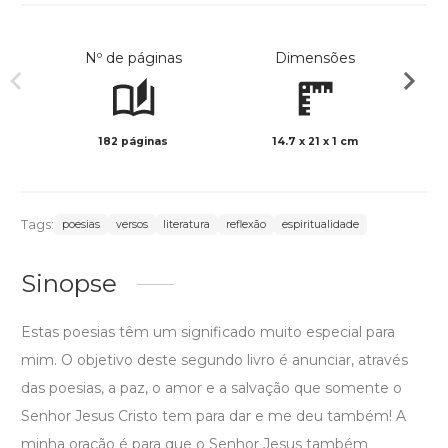
Nº de páginas
Dimensões
182 páginas
14.7 x 21 x 1 cm
Preto 
Tags:
poesias
versos
literatura
reflexão
espiritualidade
Sinopse
Estas poesias têm um significado muito especial para
mim. O objetivo deste segundo livro é anunciar, através
das poesias, a paz, o amor e a salvação que somente o
Senhor Jesus Cristo tem para dar e me deu também! A
minha oração é para que o Senhor Jesus também