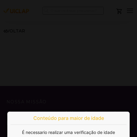
VOLTAR
NOSSA MISSÃO
Democratizar a publicação e venda de
Conteúdo para maior de idade
livros.
É necessario realizar uma verificação de idade
SAIBA MAIS