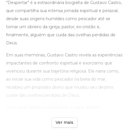
"Despertar" é a extraordinária biografia de Gustavo Castro,
que compartilha sua intensa jornada espiritual e pessoal,
desde suas origens humildes como pescador até se
tornar um obreiro da igreja, pastor, ex-cristão e,
finalmente, alguém que cuida das ovelhas perdidas de
Deus.
Em suas memórias, Gustavo Castro revela as experiências
impactantes de confronto espiritual e exorcismo que
vivenciou durante sua trajetória religiosa. Ele narra como,
ao iniciar sua vida como pescador na beira do mar,
recebeu um propósito divino que mudou seu destino:
cuidar das ovelhas perdidas de Deus.
Com uma narrativa envolvente, o autor descre ...
Ver mais