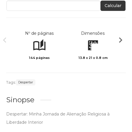
Calcular
Nº de páginas
Dimensões
144 páginas
13.8 x 21 x 0.8 cm
Preto 
Tags:
Despertar
Sinopse
Despertar: Minha Jornada de Alienação Religiosa à
Liberdade Interior