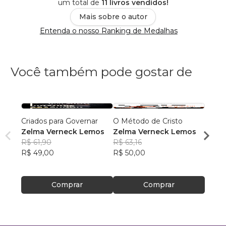
um total de
11 livros vendidos!
Mais sobre o autor
Entenda o nosso Ranking de Medalhas
Você também pode gostar de
Criados para Governar
O Método de Cristo
Calça
Zelma Verneck Lemos
Zelma Verneck Lemos
Eliza
R$ 61,90
R$ 63,16
Andr
R$ 51,
R$ 49,00
R$ 50,00
R$ 40
Comprar
Comprar