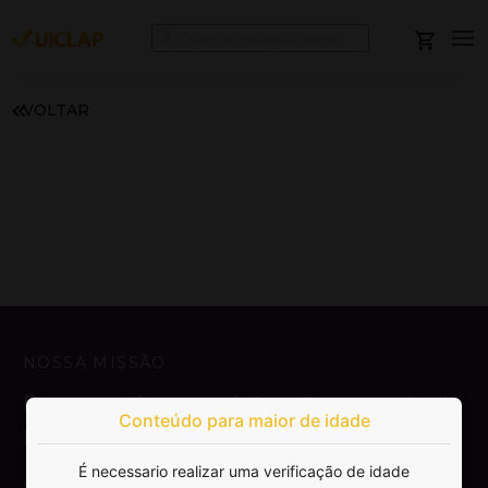
VOLTAR
NOSSA MISSÃO
Democratizar a publicação e venda de
Conteúdo para maior de idade
livros.
É necessario realizar uma verificação de idade
SAIBA MAIS