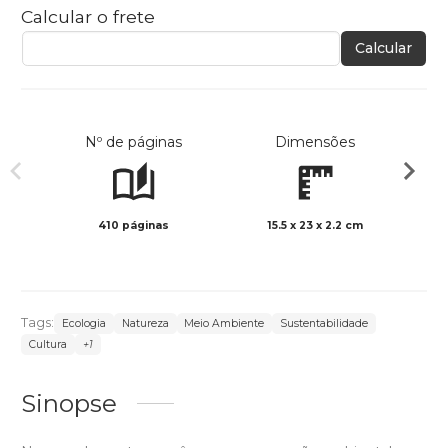
Calcular o frete
Calcular
Nº de páginas
Dimensões
410 páginas
15.5 x 23 x 2.2 cm
Preto 
Tags:
Ecologia
Natureza
Meio Ambiente
Sustentabilidade
Cultura
+1
Sinopse