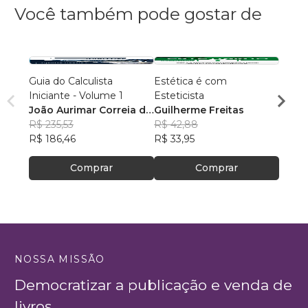
Você também pode gostar de
Guia do Calculista
Estética é com
Do so
Iniciante - Volume 1
Esteticista
Milto
João Aurimar Correia de
Guilherme Freitas
(Orga
R$ 59
Morais Neto
R$ 235,53
R$ 42,88
R$ 46
R$ 186,46
R$ 33,95
Comprar
Comprar
NOSSA MISSÃO
Democratizar a publicação e venda de
livros.