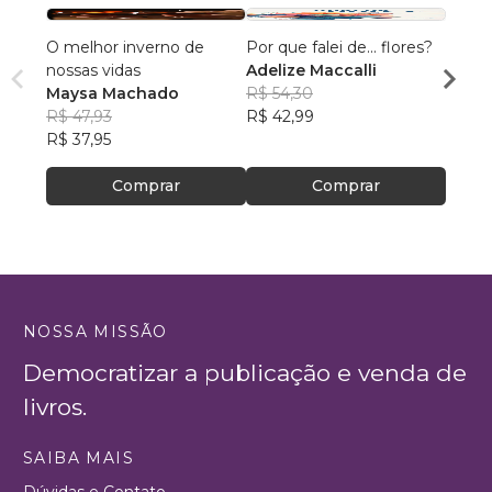
O melhor inverno de
Por que falei de... flores?
Hidra
nossas vidas
Adelize Maccalli
Nilva
Maysa Machado
R$ 54,30
R$ 64
R$ 47,93
R$ 42,99
R$ 51,
R$ 37,95
Comprar
Comprar
NOSSA MISSÃO
Democratizar a publicação e venda de
livros.
SAIBA MAIS