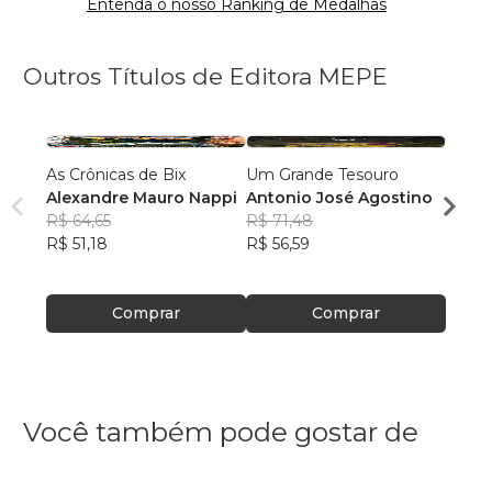
Entenda o nosso Ranking de Medalhas
Outros Títulos de Editora MEPE
As Crônicas de Bix
Um Grande Tesouro
A Mon
Alexandre Mauro Nappi
Antonio José Agostino
Edils
R$ 64,65
R$ 71,48
R$ 60
R$ 51,18
R$ 56,59
R$ 47
Comprar
Comprar
Você também pode gostar de