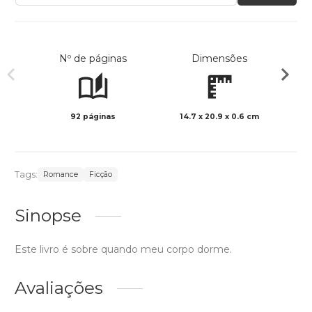
Nº de páginas
Dimensões
92 páginas
14.7 x 20.9 x 0.6 cm
Col
Tags:
Romance
Ficção
Sinopse
Este livro é sobre quando meu corpo dorme.
Avaliações