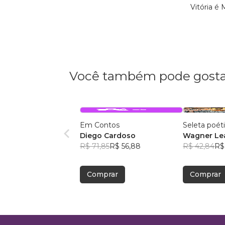
Vitória é
Você também pode gosta
Em Contos
Seleta poét
Diego Cardoso
Wagner Lea
R$ 71,85
R$ 56,88
R$ 42,84
R$
Comprar
Comprar