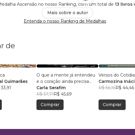
 Medalha Ascensão no nosso Ranking, com um total de
13 livros
Mais sobre o autor
Entenda o nosso Ranking de Medalhas
r de
ica
O que a mente já entendeu
Versos do Cotidi
l Guimarães
e o coração ainda precisa
Carmozina Ináci
 33,91
aceitar
Carla Serafim
Rodrigues
R$ 56,16
R$ 44,46
R$ 57,71
R$ 45,69
Comprar
Comprar