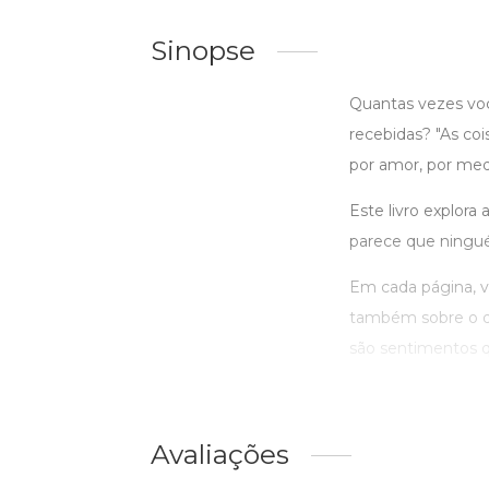
Sinopse
Quantas vezes voc
recebidas? "As coi
por amor, por med
Este livro explor
parece que ningué
Em cada página, v
também sobre o q
são sentimentos q
Avaliações