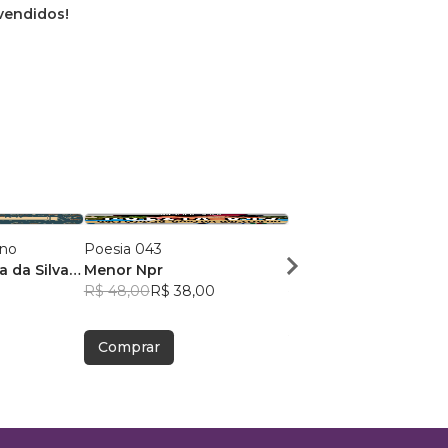
 vendidos!
ano
Poesia 043
Dose Poética de Mun
a da Silva
Menor Npr
Victor Sousa Silva
R$ 48,00
R$ 38,00
R$ 49,41
R$ 39,12
Comprar
Comprar