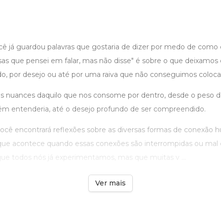
ê já guardou palavras que gostaria de dizer por medo de como 
sas que pensei em falar, mas não disse" é sobre o que deixamos d
o, por desejo ou até por uma raiva que não conseguimos colocar 
a as nuances daquilo que nos consome por dentro, desde o peso d
m entenderia, até o desejo profundo de ser compreendido.
ocê encontrará reflexões sobre as diversas formas de conexão 
ue acontece quando essas conexões são interrompidas ou mal
ue todos nós já experimentamos, mas que muitas v ...
Ver mais