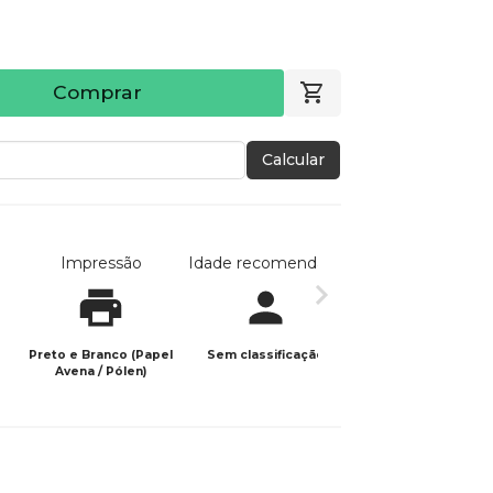
Comprar
Calcular
Impressão
Idade recomendada
Data de publicaç
Preto e Branco (Papel
Sem classificação
25/06/2024
Avena / Pólen)