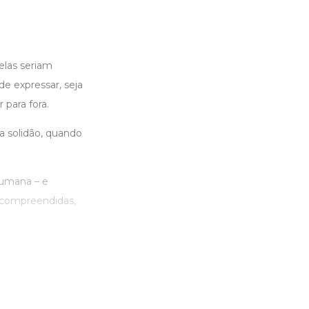
elas seriam
e expressar, seja
para fora.
a solidão, quando
humana – e
 compreendidas,