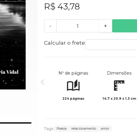
R$ 43,78
-
+
Calcular o frete
Nº de páginas
Dimensões
224 páginas
14.7 x 20.9 x 1.3 cm
Tags:
Poesia
relacionamento
amor