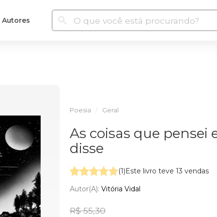
Autores
Poesia
Geral
As coisas que pensei 
disse
(1)
Este livro teve 13 vendas
Autor(a):
Vitória Vidal
R$ 55,30