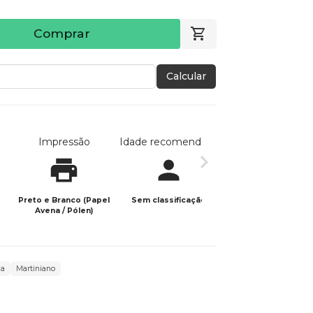
Comprar
Calcular
Impressão
Idade recomendada
Data de publicaç
Preto e Branco (Papel
Sem classificação
25/06/2024
Avena / Pólen)
ia
Martiniano