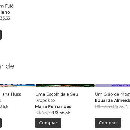
m Fulô
niano
33,55
r de
uliana Huss
Uma Escolhida e Seu
Um Grão de Mos
s
Propósito
Eduarda Almeid
36,61
Maria Fernandes
R$ 43,46
R$ 34,41
R$ 73,72
R$ 58,36
Comprar
Comprar