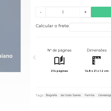
-
+
Calcular o frete
Nº de páginas
Dimensões
214 páginas
14.8 x 21 x 1.2 cm
Tags:
Biografia
da Costa Soares
Família
Genealog