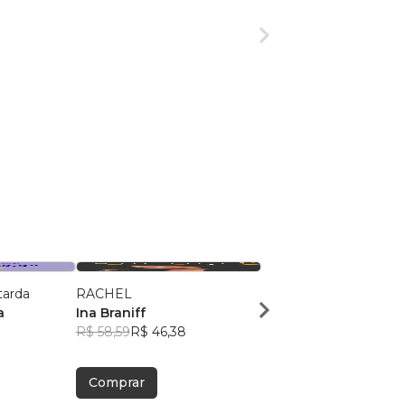
tarda
RACHEL
DE IMPROVÁVEL A
a
Ina Braniff
MULTIEMPRESÁRIO
R$ 58,59
R$ 46,38
Thalisson duarte
R$ 86,00
R$ 68,08
Comprar
Comprar